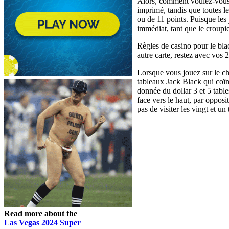
Alors, comment voulez-vous a
imprimé, tandis que toutes le
ou de 11 points. Puisque les
immédiat, tant que le croupi
Règles de casino pour le blac
autre carte, restez avec vos 
Lorsque vous jouez sur le ch
tableaux Jack Black qui coïn
donnée du dollar 3 et 5 table
face vers le haut, par opposi
pas de visiter les vingt et un
Read more about the
Las Vegas 2024 Super