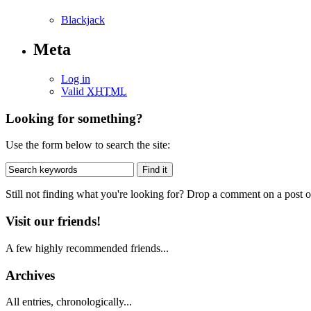
Blackjack
Meta
Log in
Valid
XHTML
Looking for something?
Use the form below to search the site:
Still not finding what you're looking for? Drop a comment on a post or
Visit our friends!
A few highly recommended friends...
Archives
All entries, chronologically...