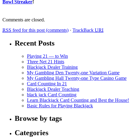
Bowl Streaker
!
Comments are closed.
RSS
feed for this post (comments)
·
TrackBack
URI
Recent Posts
Playing 21 — to Win
Three Net 21 Hints
Blackjack Dealer Training
My Gambling Den Twenty-one Variation Game
My Gambling Hall Twenty-one Type Casino Game
Card Counting In 21
Blackjack Dealer Teaching
black jack Card Counting
Learn Blackjack Card Counting and Best the House!
Basic Rules for Playing Blackjack
Browse by tags
Categories