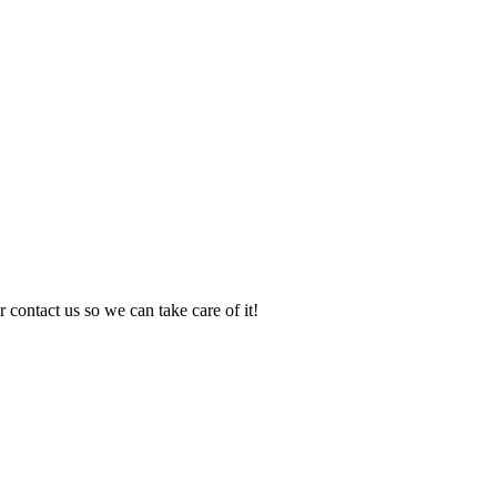
 contact us so we can take care of it!