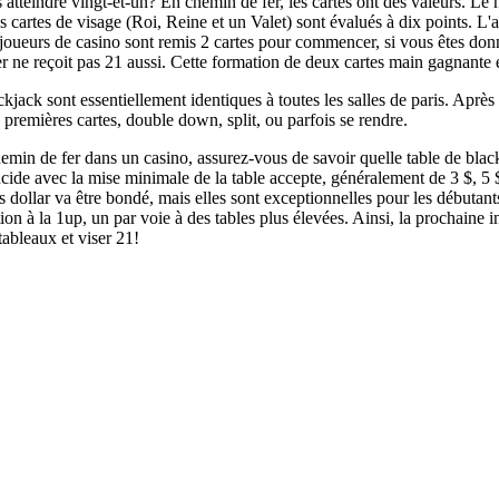
tteindre vingt-et-un? En chemin de fer, les cartes ont des valeurs. L
s cartes de visage (Roi, Reine et un Valet) sont évalués à dix points. L'a
 joueurs de casino sont remis 2 cartes pour commencer, si vous êtes don
er ne reçoit pas 21 aussi. Cette formation de deux cartes main gagnante 
kjack sont essentiellement identiques à toutes les salles de paris. Aprè
2 premières cartes, double down, split, ou parfois se rendre.
emin de fer dans un casino, assurez-vous de savoir quelle table de black
cide avec la mise minimale de la table accepte, généralement de 3 $, 5 $
s dollar va être bondé, mais elles sont exceptionnelles pour les débutant
tion à la 1up, un par voie à des tables plus élevées. Ainsi, la prochaine
 tableaux et viser 21!