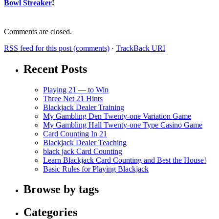
Bowl Streaker
!
Comments are closed.
RSS
feed for this post (comments)
·
TrackBack
URI
Recent Posts
Playing 21 — to Win
Three Net 21 Hints
Blackjack Dealer Training
My Gambling Den Twenty-one Variation Game
My Gambling Hall Twenty-one Type Casino Game
Card Counting In 21
Blackjack Dealer Teaching
black jack Card Counting
Learn Blackjack Card Counting and Best the House!
Basic Rules for Playing Blackjack
Browse by tags
Categories