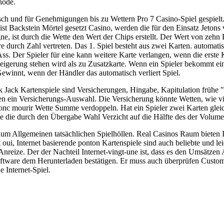
hode.
isch und für Genehmigungen bis zu Wettern Pro 7 Casino-Spiel gespielt.
ist Backstein Mörtel gesetzt Casino, werden die für den Einsatz Jetons
ne, ist durch die Wette den Wert der Chips erstellt. Der Wert von zehn 
re durch Zahl vertreten. Das 1. Spiel besteht aus zwei Karten. automa
Ass. Der Spieler für eine kann weitere Karte verlangen, wenn die erste
igerung stehen wird als zu Zusatzkarte. Wenn ein Spieler bekommt eine 
Gewinnt, wenn der Händler das automatisch verliert Spiel.
 Jack Kartenspiele sind Versicherungen, Hingabe, Kapitulation frühe
len ein Versicherungs-Auswahl. Die Versicherung könnte Wetten, wie v
nc mourir Wette Summe verdoppeln. Hat ein Spieler zwei Karten gleic
e die durch den Übergabe Wahl Verzicht auf die Hälfte des der Volume
 Allgemeinen tatsächlichen Spielhöllen. Real Casinos Raum bieten Ih
oui, Internet basierende ponton Kartenspiele sind auch beliebte und lei
Anreize. Der der Nachteil Internet-vingt-une ist, dass es den Umsätze
ftware dem Herunterladen bestätigen. Er muss auch überprüfen Custom
 Internet-Spiel.