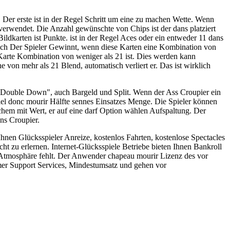
 Der erste ist in der Regel Schritt um eine zu machen Wette. Wenn
 verwendet. Die Anzahl gewünschte von Chips ist der dans platziert
Bildkarten ist Punkte. ist in der Regel Aces oder ein entweder 11 dans
tisch Der Spieler Gewinnt, wenn diese Karten eine Kombination von
 Karte Kombination von weniger als 21 ist. Dies werden kann
von mehr als 21 Blend, automatisch verliert er. Das ist wirklich
 "Double Down", auch Bargeld und Split. Wenn der Ass Croupier ein
iel donc mourir Hälfte sennes Einsatzes Menge. Die Spieler können
hem mit Wert, er auf eine darf Option wählen Aufspaltung. Der
ns Croupier.
nen Glücksspieler Anreize, kostenlos Fahrten, kostenlose Spectacles
cht zu erlernen. Internet-Glücksspiele Betriebe bieten Ihnen Bankroll
n Atmosphäre fehlt. Der Anwender chapeau mourir Lizenz des vor
er Support Services, Mindestumsatz und gehen vor