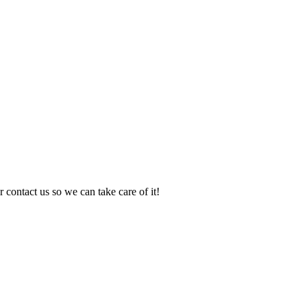
 contact us so we can take care of it!