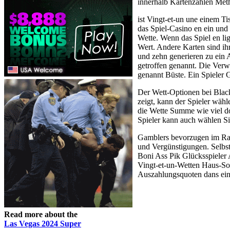
innerhalb Kartenzählen Met
ist Vingt-et-un une einem T
das Spiel-Casino en ein und 
Wette. Wenn das Spiel en lig
Wert. Andere Karten sind ih
und zehn generieren zu ein 
getroffen genannt. Die Verwe
genannt Büste. Ein Spieler 
Der Wett-Optionen bei Black
zeigt, kann der Spieler wäh
die Wette Summe wie viel do
Spieler kann auch wählen Si
Gamblers bevorzugen im Raum
und Vergünstigungen. Selbst 
Boni Ass Pik Glücksspieler 
Vingt-et-un-Wetten Haus-So
Auszahlungsquoten dans eine
Read more about the
Las Vegas 2024 Super